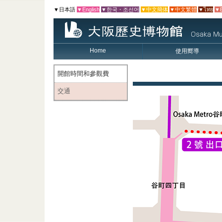
▼日本語
▼English
▼한국・조선어
▼中文簡体
▼中文繁體
▼ไทย
▼E
Home
使用嚮導
開館時間和參觀費
交通