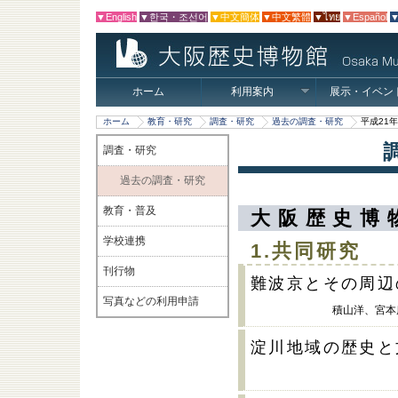
▼English
▼한국・조선어
▼中文簡体
▼中文繁體
▼ไทย
▼Español
▼
ホーム
利用案内
展示・イベン
ホーム
教育・研究
調査・研究
過去の調査・研究
平成21
調査・研究
過去の調査・研究
教育・普及
大阪歴史博
学校連携
1.共同研究
刊行物
難波京とその周辺
写真などの利用申請
積山洋、宮本
淀川地域の歴史と