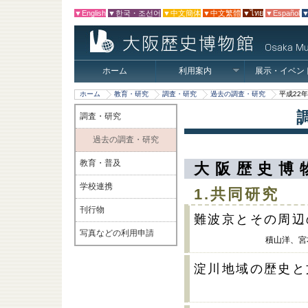
▼English
▼한국・조선어
▼中文簡体
▼中文繁體
▼ไทย
▼Español
▼
ホーム
利用案内
展示・イベン
ホーム
教育・研究
調査・研究
過去の調査・研究
平成22
調査・研究
過去の調査・研究
教育・普及
大阪歴史博
学校連携
1.共同研究
刊行物
難波京とその周辺
写真などの利用申請
積山洋、宮
淀川地域の歴史と