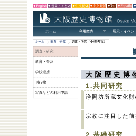
▼English
▼한국・조선어
▼中文簡体
▼中文繁體
▼ไทย
▼Español
▼
ホーム
利用案内
展示・イベン
ホーム
教育・研究
調査・研究（令和6年度）
調査・研究
教育・普及
学校連携
大阪歴史博
刊行物
1.共同研究
写真などの利用申請
浄照坊所蔵文化財
宗教に注目した前
2.基礎研究