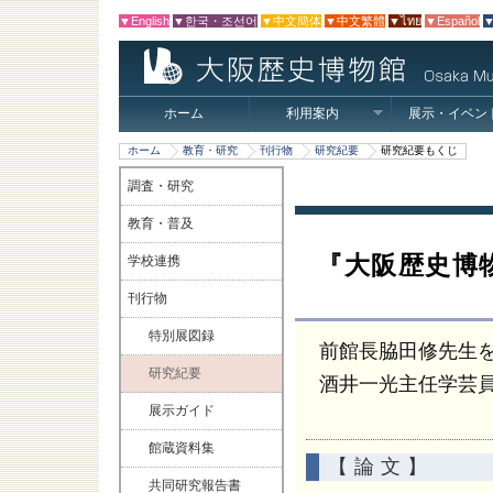
▼English
▼한국・조선어
▼中文簡体
▼中文繁體
▼ไทย
▼Español
▼
ホーム
利用案内
展示・イベン
ホーム
教育・研究
刊行物
研究紀要
研究紀要もくじ
調査・研究
教育・普及
『大阪歴史博物
学校連携
刊行物
特別展図録
前館長脇田修先生
研究紀要
酒井一光主任学芸
展示ガイド
館蔵資料集
【論文】
共同研究報告書