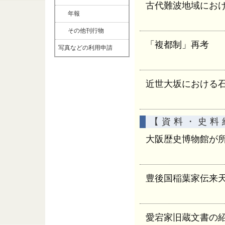
古代難波地域にお
年報
その他刊行物
「複都制」再考
写真などの利用申請
近世大坂における
【資料・史料
大阪歴史博物館が
豊後国稲葉家伝来
愛宕家旧蔵文書の