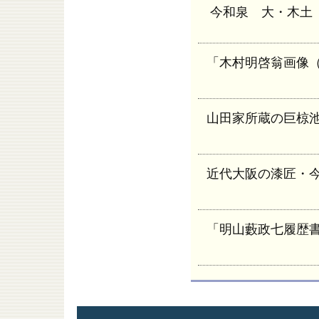
今和泉 大・木土
「木村明啓翁画像
山田家所蔵の巨椋
近代大阪の漆匠・
「明山藪政七履歴