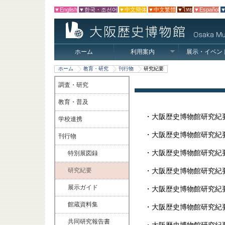
▼English
▼한국・조선어
▼中文簡体
▼中文繁體
▼ไทย
▼Español
▼
ホーム
利用案内
展示・イベン
ホーム
教育・研究
刊行物
研究紀要
調査・研究
教育・普及
・大阪歴史博物館研究紀要
学校連携
・大阪歴史博物館研究紀要
刊行物
・大阪歴史博物館研究紀要
特別展図録
研究紀要
・大阪歴史博物館研究紀要
展示ガイド
・大阪歴史博物館研究紀要
館蔵資料集
・大阪歴史博物館研究紀要
共同研究報告書