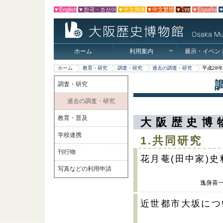
▼English
▼한국・조선어
▼中文簡体
▼中文繁體
▼ไทย
▼Español
▼
ホーム
利用案内
展示・イベン
ホーム
教育・研究
調査・研究
過去の調査・研究
平成28
調査・研究
過去の調査・研究
教育・普及
大阪歴史博
学校連携
1.共同研究
刊行物
花月菴(田中家)
写真などの利用申請
逸身喜
近世都市大坂につ