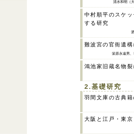
清水和明（
中村順平のスケッ
する研究
難波宮の官衙遺構
栄原永遠男、
鴻池家旧蔵名物裂
2.基礎研究
羽間文庫の古典籍
大阪と江戸・東京