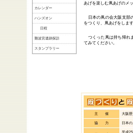
あげを楽しむ凧あげのメ
カレンダー
日本の凧の会大阪支部
ハンズオン
をつくり、凧あげをしま
日程
つくった凧は持ち帰れ
難波宮遺跡探訪
てみてください。
スタンプラリー
主 催
大阪歴
協 力
日本の
平成2