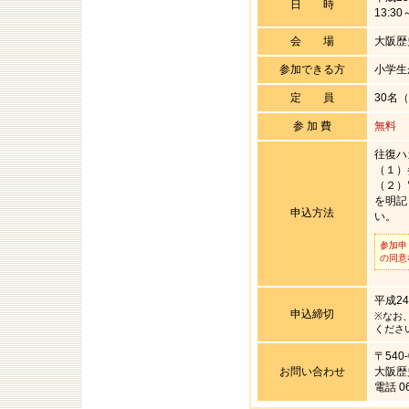
日 時
13:30
会 場
大阪
参加できる方
小学生
定 員
30名
参 加 費
無料
往復ハ
（１）
（２）
を明記
申込方法
い。
参加申
の同意
平成2
申込締切
※なお
くださ
〒540
お問い合わせ
大阪歴
電話 06