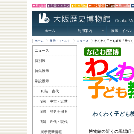
▼English
▼한국・조선어
▼中文簡体
▼中文繁體
▼ไทย
▼Español
▼
ホーム
利用案内
展示・イベン
ホーム
展示・イベント
ニュース
わくわく子ども教室「凧づく
ニュース
特別展
特集展示
常設展示
10階 古代
9階 中世・近世
8階 歴史を掘る
わくわく子ども
7階 近代・現代
博物館の近くの馬場町
展示更新情報