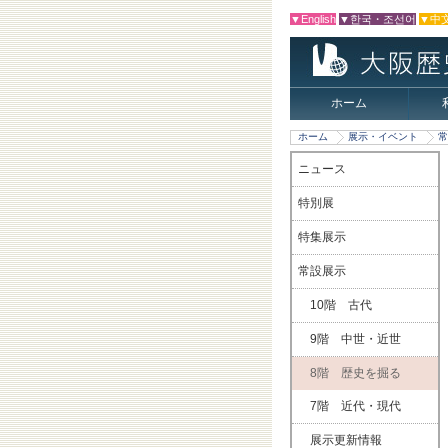
▼English
▼한국・조선어
▼中
ホーム
ホーム
展示・イベント
常
ニュース
特別展
特集展示
常設展示
10階 古代
9階 中世・近世
8階 歴史を掘る
7階 近代・現代
展示更新情報