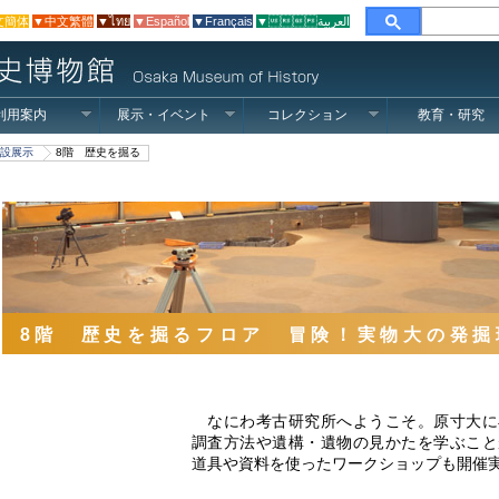
文簡体
▼中文繁體
▼ไทย
▼Español
▼Français
▼العربية
利用案内
展示・イベント
コレクション
教育・研究
設展示
8階 歴史を掘る
8階 歴史を掘るフロア 冒険！実物大の発掘
なにわ考古研究所へようこそ。原寸大に
調査方法や遺構・遺物の見かたを学ぶこと
道具や資料を使ったワークショップも開催