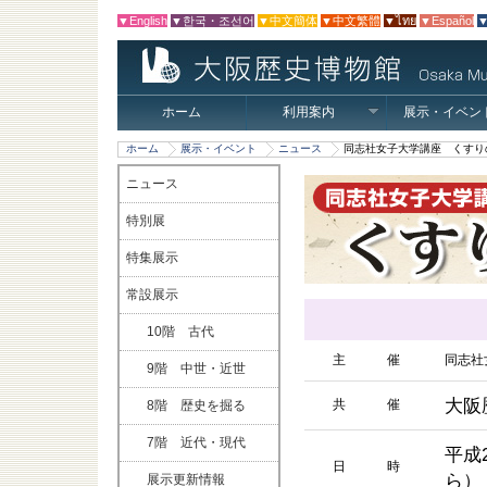
▼English
▼한국・조선어
▼中文簡体
▼中文繁體
▼ไทย
▼Español
▼
ホーム
利用案内
展示・イベン
ホーム
展示・イベント
ニュース
同志社女子大学講座 くすり
ニュース
特別展
特集展示
常設展示
10階 古代
主 催
同志社
9階 中世・近世
大阪
共 催
8階 歴史を掘る
7階 近代・現代
平成
日 時
ら）
展示更新情報