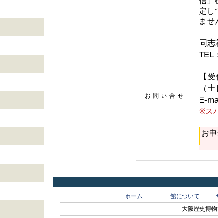
信」機
定し
ませ
同志
TEL：
【受
（土
お問い合せ
E-ma
※ス
お申
ホーム
館について
大阪歴史博物館 O