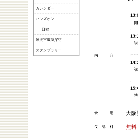
カレンダー
13:
ハンズオン
日程
13:
難波宮遺跡探訪
講
スタンプラリー
内 容
14:
講
15:
大阪
会 場
無料
受 講 料