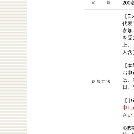
200
定 員
【E
代表
参加
を受
上、
人含
【本
お申
は、
参加方法
日、
【申
申し
さい
※携