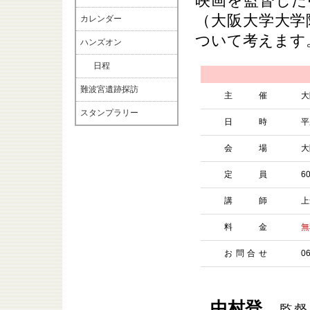
映画を監督した
（大阪大学大学
カレンダー
ついて考えます
ハンズオン
日程
難波宮遺跡探訪
主 催
大
スタンプラリー
日 時
平
会 場
大
定 員
6
講 師
上
料 金
無
お問合せ
0
中村登
監督