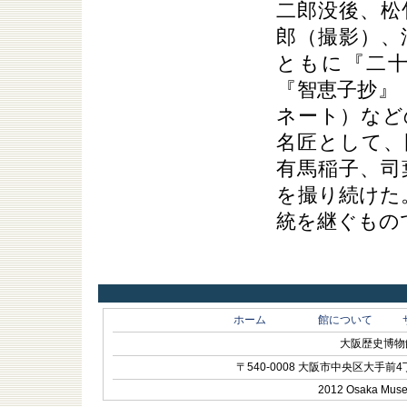
二郎没後、松
郎（撮影）、
ともに『二
『智恵子抄』
ネート）など
名匠として、
有馬稲子、司
を撮り続けた
統を継ぐもの
ホーム
館について
大阪歴史博物館 O
〒540-0008 大阪市中央区大手前4丁目1-
2012 Osaka Museum