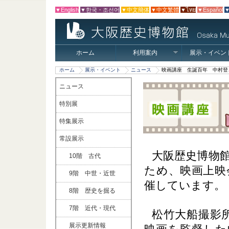
▼English
▼한국・조선어
▼中文簡体
▼中文繁體
▼ไทย
▼Español
▼
ホーム
利用案内
展示・イベン
ホーム
展示・イベント
ニュース
映画講座 生誕百年 中村登
ニュース
特別展
特集展示
常設展示
大阪歴史博物
10階 古代
ため、映画上映
9階 中世・近世
催しています。
8階 歴史を掘る
7階 近代・現代
松竹大船撮影所
展示更新情報