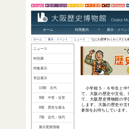
▼English
▼한국・조선어
▼中文簡体
▼中文繁體
▼ไทย
▼Español
▼
ホーム
利用案内
展示・イベン
ホーム
展示・イベント
ニュース
“なにわ歴博”わくわく子ど
ニュース
特別展
特集展示
常設展示
10階 古代
小学校５・６年生と中
て、大阪の歴史や文化、
9階 中世・近世
て、大阪歴史博物館の学
します。大阪の歴史や文
8階 歴史を掘る
参加をお待ちしています
7階 近代・現代
展示更新情報