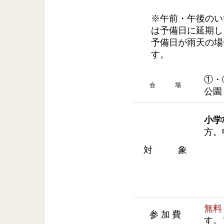
※午前・午後のい
は予備日に延期し
予備日が雨天の場
す。
①・
会 場
公園
小学
方。
対 象
無料
参加費
す。