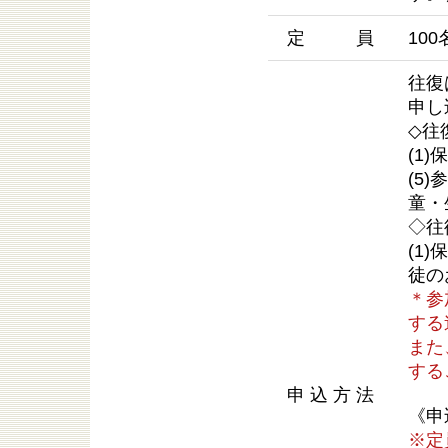
定 員
10
往復
申し
◇往
(1
(5
童・
◇往
(1
徒の
＊参
する
また
する
申込方法
《申
※定