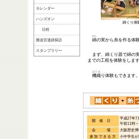
カレンダー
ハンズオン
綿くり体
日程
わた
綿
の実から糸を作る体
難波宮遺跡探訪
スタンプラリー
まず、綿くり器で綿の
までの工程を体験をしま
はたお
機織
り体験もできます
平成27年7
開催日
午前11時
会 場
大阪歴史
参加できる方
小中学生が