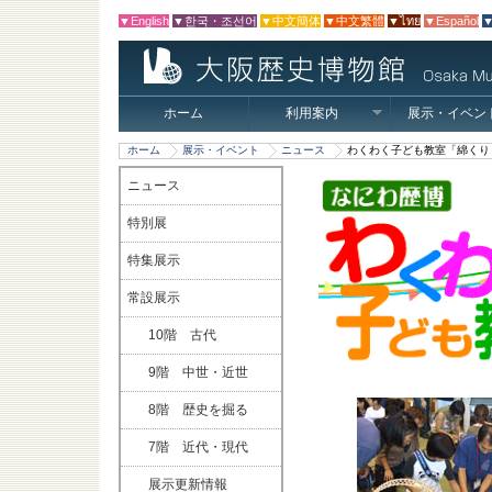
▼English
▼한국・조선어
▼中文簡体
▼中文繁體
▼ไทย
▼Español
▼
ホーム
利用案内
展示・イベン
ホーム
展示・イベント
ニュース
わくわく子ども教室「綿くり
ニュース
特別展
特集展示
常設展示
10階 古代
9階 中世・近世
8階 歴史を掘る
7階 近代・現代
展示更新情報