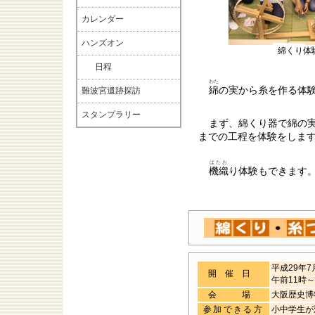
カレンダー
ハンズオン
綿くり体
日程
わた
綿
の実から糸を作る体
難波宮遺跡探訪
スタンプラリー
まず、綿くり器で綿の
までの工程を体験をしま
はたお
機織
り体験もできます
平成29年7
開催日
午前11時
会 場
大阪歴史
参加できる方
小中学生が