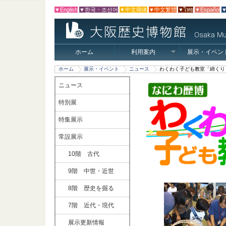
▼English
▼한국・조선어
▼中文簡体
▼中文繁體
▼ไทย
▼Español
▼
ホーム
利用案内
展示・イベン
ホーム
展示・イベント
ニュース
わくわく子ども教室「綿くり
ニュース
特別展
特集展示
常設展示
10階 古代
9階 中世・近世
8階 歴史を掘る
7階 近代・現代
展示更新情報