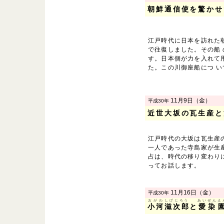
朝鮮通信使を驚かせ
江戸時代に日本を訪れた
で往復しました。その船
す。日本側が力を入れて
た。この川御座船につ 
11月9日（金）
平成30年
近世大坂の瓦生産と
江戸時代の大坂は瓦生産
一人であった寺島家が生
占は、時代の移り変わり
ってお話します。
11月16日（金）
平成30年
おがわ
しげじろう
あいぜんえ
小河
滋次郎
と
愛染