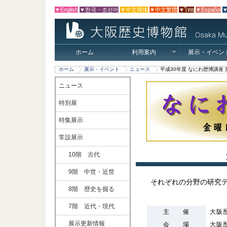
▼English
▼한국・조선어
▼中文簡体
▼中文繁體
▼ไทย
▼Español
▼
ホーム
利用案内
展示・イベン
ホーム
展示・イベント
ニュース
平成30年度 なにわ歴博講座
ニュース
特別展
特集展示
常設展示
10階 古代
9階 中世・近世
それぞれの分野の研究
8階 歴史を掘る
7階 近代・現代
主 催
大阪
展示更新情報
会 場
大阪