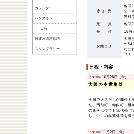
各回
カレンダー
参 加 費
※「
無料
ハンズオン
定 員
各回
日程
受 付
18
難波宮遺跡探訪
大阪
〒54
お問合せ
スタンプラリー
なに
TEL 
日程・内容
10月26日（金）
平成30年
大阪の中世集落
全国で大名たちが覇権を
た。門前町・寺内町・港
の集落は今でも現代都 
し、中世の集落構造を復
11月2日（金）
平成30年