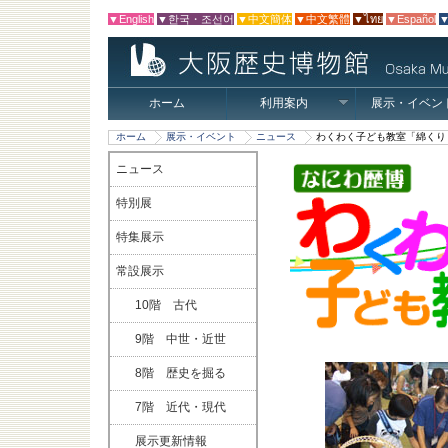
▼English
▼한국・조선어
▼中文簡体
▼中文繁體
▼ไทย
▼Español
▼
ホーム
利用案内
展示・イベン
ホーム
展示・イベント
ニュース
わくわく子ども教室「綿くり
ニュース
特別展
特集展示
常設展示
10階 古代
9階 中世・近世
8階 歴史を掘る
7階 近代・現代
展示更新情報