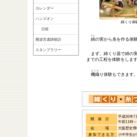
カレンダー
ハンズオン
綿くり体
日程
わた
綿
の実から糸を作る体
難波宮遺跡探訪
スタンプラリー
まず、綿くり器で綿の
までの工程を体験をしま
はたお
機織
り体験もできます
平成30年7
開催日
午前11時
会 場
大阪歴史
参加できる方
小中学生が