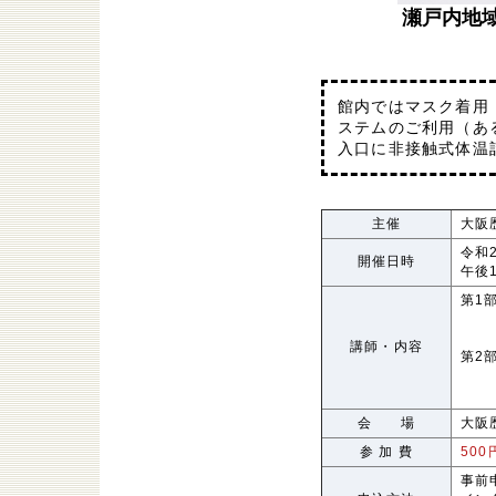
瀬戸内地
館内ではマスク着用
ステムのご利用（あ
入口に非接触式体温
主催
大阪
令和
開催日時
午後
第1
李 
「令
講師・内容
第2
磐下
「
会 場
大阪
参 加 費
500
事前