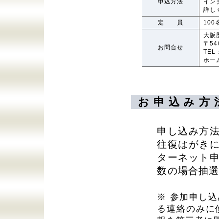
申込方法
イン
詳し
定 員
10
大阪
〒54
お問合せ
TEL
ホー
お申込み方
申し込み方
往復はがき
ターネット
数の場合抽
※ 参加申し
る連絡のみに