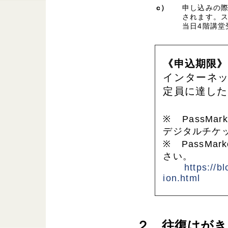
c）
申し込みの際
されます。ス
当日4階講
《申込期限》1
インターネ
定員に達した
※ PassMa
デジタルチケ
※ PassM
さい。
https://blog-
ion.html
２．往復はがき