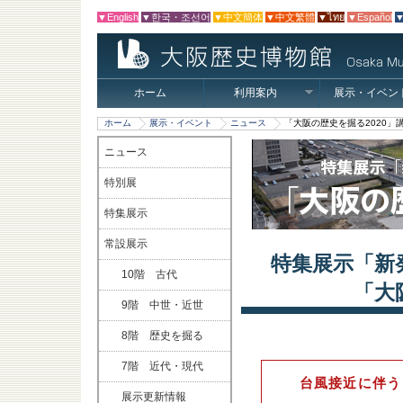
▼English
▼한국・조선어
▼中文簡体
▼中文繁體
▼ไทย
▼Español
▼
ホーム
利用案内
展示・イベン
ホーム
展示・イベント
ニュース
「大阪の歴史を掘る2020」
ニュース
特別展
特集展示
常設展示
特集展示「新
10階 古代
「大
9階 中世・近世
8階 歴史を掘る
7階 近代・現代
台風接近に伴う
展示更新情報