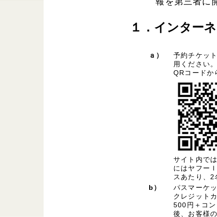
報を第三者に
１．インターネ
ａ）
予約チケッ
用ください
QRコードか
サイト内で
にはヤフー
スあたり、2
b）
パスマーケ
クレジットカ
500円＋コ
後、お客様