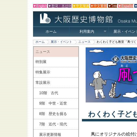
▼English
▼한국・조선어
▼中文簡体
▼中文繁體
▼ไทย
▼Español
▼
ホーム
利用案内
展示・イベン
ホーム
展示・イベント
ニュース
わくわく子ども教室「凧づく
ニュース
特別展
特集展示
常設展示
10階 古代
9階 中世・近世
わくわく子ど
8階 歴史を掘る
7階 近代・現代
凧にオリジナルの絵付
展示更新情報