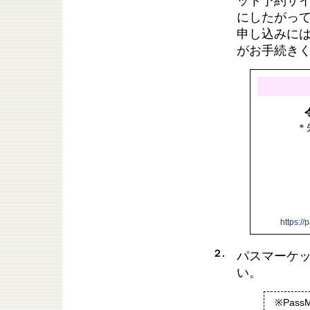
ット予約サ
にしたがっ
申し込みには
がお手続き
＊
https:/
２.
パスマーケ
い。
※Pas