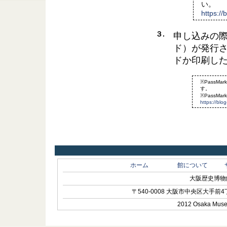
い。
https:/
３.
申し込みの
ド）が発行
ドか印刷し
※PassM
す。
※PassM
https://blo
ホーム
館について
大阪歴史博物館 O
〒540-0008 大阪市中央区大手前4丁目1-
2012 Osaka Museum