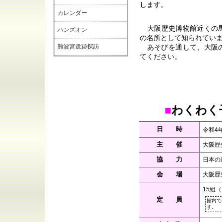
します。
カレンダー
大阪歴史博物館近くの
ハンズオン
の名所として知られてい
あそびを通して、大阪
難波宮遺跡探訪
てください。
■
わくわく
日 時
令和4
主 催
大阪歴
協 力
日本の
会 場
大阪歴
15組
定 員
館内で
す。