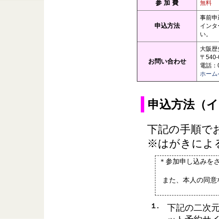
参 加 費
無料
事前申
申込方法
インタ
い。
大阪歴
〒540
お問い合わせ
電話：06
ホーム
申込方法（
下記の手順で
※はがきによ
＊参加申し込みを
また、本人の同意
１.
下記の二次