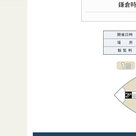
鎌倉
開催日時
場 所
観 覧 料