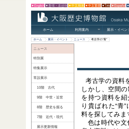
▼English
▼한국・조선어
▼中文簡体
▼中文繁體
▼ไทย
▼Español
▼
ホーム
利用案内
展示・イベン
ホーム
展示・イベント
ニュース
考古学の“青”
ニュース
特別展
特集展示
常設展示
考古学の資料
しかし、空間の
10階 古代
を持つ資料を紹
9階 中世・近世
り貴ばれた“青
8階 歴史を掘る
料を探してみま
7階 近代・現代
色は時代や文
展示更新情報