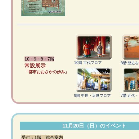
10・9・8・7階
10階 古代フロア
8階 歴史
常設展示
「都市おおさかの歩み」
9階 中世・近世フロア
7階 近代
11月20日（日）のイベント
受付：1階 総合案内