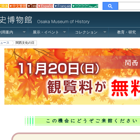
文簡体
▼中文繁體
▼ไทย
▼Español
▼Français
▼العربية
利用案内
展示・イベント
コレクション
教育・研究
ュース
関西文化の日
この機会にどうぞご来館ください