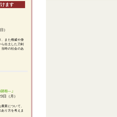
だけます
（日）
り、また権威や身
から出土した刀剣
、当時の社会のあ
」
の諸相―
23日（月）
な農業について、
のあり方を考えま