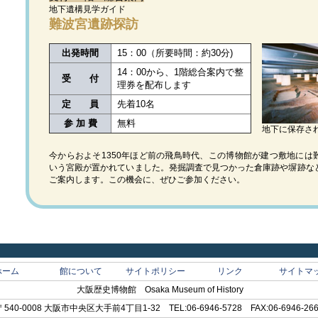
地下遺構見学ガイド
難波宮遺跡探訪
出発時間
15：00（所要時間：約30分)
14：00から、1階総合案内で整
受 付
理券を配布します
定 員
先着10名
参 加 費
無料
地下に保存さ
今からおよそ1350年ほど前の飛鳥時代、この博物館が建つ敷地には
いう宮殿が置かれていました。発掘調査で見つかった倉庫跡や塀跡な
ご案内します。この機会に、ぜひご参加ください。
ホーム
館について
サイトポリシー
リンク
サイトマ
大阪歴史博物館 Osaka Museum of History
〒540-0008 大阪市中央区大手前4丁目1-32 TEL:06-6946-5728 FAX:06-6946-26