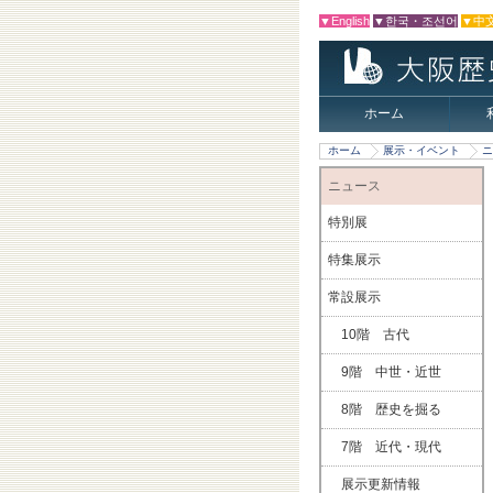
▼English
▼한국・조선어
▼中
ホーム
ホーム
展示・イベント
ニ
ニュース
特別展
特集展示
常設展示
10階 古代
9階 中世・近世
8階 歴史を掘る
7階 近代・現代
展示更新情報