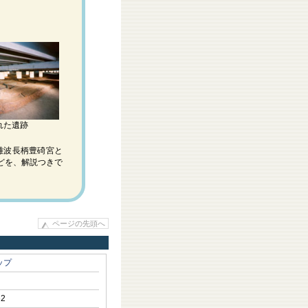
れた遺跡
難波長柄豊碕宮と
どを、解説つきで
ページの先頭へ
ップ
62