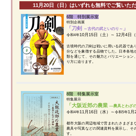
11月20日（日）はいずれも無料でご覧いた
6階 特別展示室
特別企画展
「刀剣
」
～古代の武といのり～
10月15日（土）～ 12月4日
令和4年
古墳時代の刀剣は戦いに用いる武器であ
分などを象徴する品物でした。日本各地
類を通じて、その魅力とバリエーション
り方に迫ります。
8階 特集展示室
特集展示
「大阪近郊の農業
―農具とわざ
11月16日（水）～
1月
令和4年
令和5年
都市大阪の周辺地域で営まれたさまざま
農具や写真などの関連資料を展示し、そ
す。