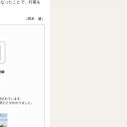
になったことで、行基を
（岡本 健）
用されています。
瓦だとがわかりました。