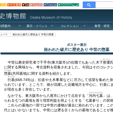
文簡体
▼中文繁體
▼ไทย
▼Español
▼Français
▼العربية
利用案内
展示・イベント
コレクション
教育・研究
ュース
拾われた破片に歴史あり 中世の惣墓
ポスター展示
拾われた破片に歴史あり 中世の惣墓
みつうん
中世仏教史研究者で千手寺(東大阪市)の住職でもあった木下
密運
に関する興味から、考古資料を収集されました。今回はそのコレク
そうばか
惣墓
(共同墓地)に関する資料を紹介します。
ぎょうき
行基
(668-749)は、伝道や土木事業などに尽力して信望を集め
られています。ところで、彼が活躍した近畿地方を中心に、行基に
が現在も多く存在しています。
かわちななはか
なかでも、東大阪市から八尾市にかけて点在する「
河内七墓
」は
られる七つの墓地を巡り現世利益を得ようとする「七墓参り」の習
これらの墓地の一部では中世の遺物が過去に拾われています。この
代とはいかないまでも、中世には遡る古くからの墓地であることが