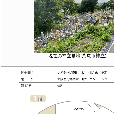
現在の神立墓地(八尾市神立)
開催日時
令和5年4月5日（水）～8月末（予定）
場 所
大阪歴史博物館 1階 エントランス
観 覧 料
無料