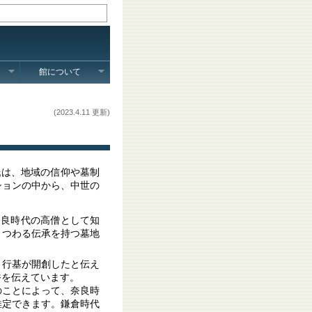
館について
(2023.4.11 更新)
氏は、地域の信仰や墓制
ションの中から、中世の
た奈良時代の高僧として知
まつわる伝承を持つ墓地
、行基が開創したと伝え
俗を伝えています。
ことによって、奈良時
推定できます。鎌倉時代