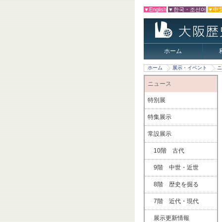
▼English
▼한국・조선어
▼中
ホーム
ホーム
展示・イベント
ニ
ニュース
特別展
特集展示
常設展示
10階 古代
9階 中世・近世
8階 歴史を掘る
7階 近代・現代
展示更新情報