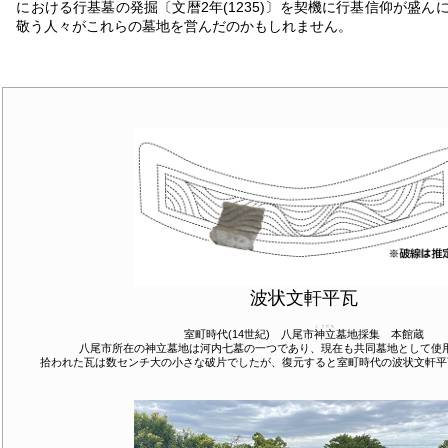
における行基墓の発掘〔文暦2年(1235)〕を契機に行基信仰が盛ん
敬う人々がこれらの墓地を営んだのかもしれません。
波状文軒平瓦
こうだち
室町時代(14世紀) 八尾市
神立
墓地採集 本館蔵
八尾市所在の神立墓地は河内七墓の一つであり、現在も共同墓地として使
拾われた瓦は数センチ大の小さな破片でしたが、復元すると室町時代の波状文軒平