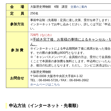
会 場
大阪歴史博物館 4階 講堂
交通のご案内
定 員
250名
事前申込制（先着順：定員に達し次第、受付を終了します）
参加方法
インターネットでお申し込みください。詳しくは下記「申込
い。
728円（なにわ）
手続き完了後、お客様の事情によるキャンセル・
※
ん。
※インターネットによる申込期間終了後に残席があった場合
参 加 費
す。その際の参加費は800円となります。
※「キャンパスメンバーズ」会員校の方は、受付にて会員校
くことで本講座の参加費を無料とします。申込時にいったん
き、後日の払戻しとなります。ただし、コンビニ決済は払い
大阪歴史博物館
〒540-0008 大阪市中央区大手前4-1-32
お問合せ
TEL：06-6946-5728／FAX：06-6946-2662
ホームページはこちら
申込方法（インターネット・先着順）