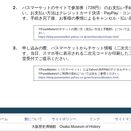
２.
パスマーケットのサイトで参加券（728円） のお支払い手
い。お支払い方法はクレジットカード決済・PayPay・コ
す。
手続き完了後、お客様の事情によるキャンセル・払い
※PassMarketのチケットの買い方（支払い方法と手数料）について
さい。
https://blog-passmarket.yahoo.co.jp/archives/purchase.html
３.
申し込みの際、パスマーケットからチケット情報（二次元
す。当日、スマホ等に表示される二次元コードか印刷した
堂受付でご提示ください。
※PassMarket（パスマーケット）とはYahoo!JAPANのデジタルチケ
※PassMarketのご利用の流れについては次をご参照ください。
https://blog-passmarket.yahoo.co.jp/archives/utilization.html
ホーム
館について
サイトポリシー
リンク
サイトマ
大阪歴史博物館 Osaka Museum of History