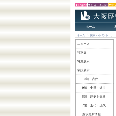
▼English
▼한국・조선어
▼中
ホーム
ホーム
展示・イベント
ニ
ニュース
特別展
特集展示
常設展示
10階 古代
9階 中世・近世
8階 歴史を掘る
7階 近代・現代
展示更新情報