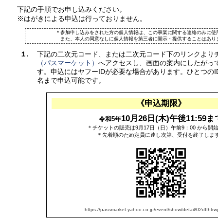
下記の手順でお申し込みください。
※はがきによる申込は行っておりません。
＊参加申し込みをされた方の個人情報は、この事業に関する連絡のみに使
また、本人の同意なしに個人情報を第三者に開示・提供することはあり
１.
下記の二次元コード、または二次元コード下のリンクより
（パスマーケット）
へアクセスし、画面の案内にしたがっ
す。申込にはヤフーIDが必要な場合があります。ひとつのI
名まで申込可能です。
《申込期限》
10月26日(木)午後11:59ま
令和5年
＊チケットの販売は9月17日（日）午前9：00 から開
＊先着順のため定員に達し次第、受付を終了しま
https://passmarket.yahoo.co.jp/event/show/detail/02dffhtrw