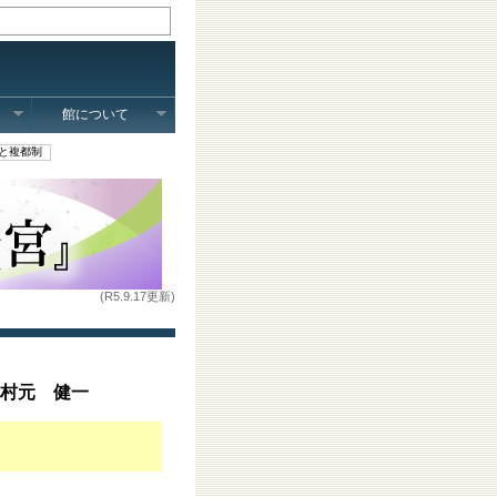
館について
と複都制
(R5.9.17更新)
村元 健一