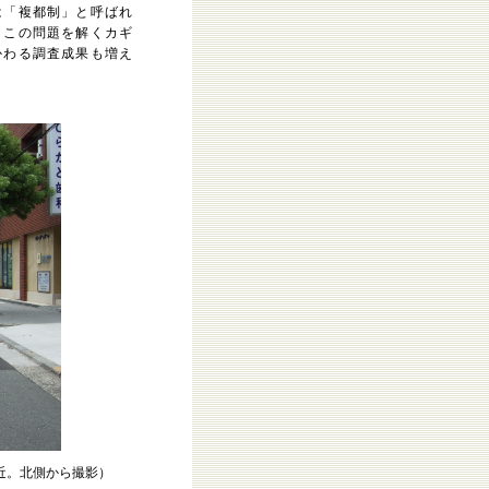
は「複都制」と呼ばれ
。この問題を解くカギ
かわる調査成果も増え
。
近。北側から撮影）