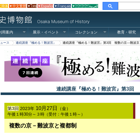
文簡体
▼中文繁體
▼ไทย
▼Español
▼Français
▼العربية
利用案内
展示・イベント
コレクション
教育・研究
ュース
連続講座『極める！難波宮』
連続講座『極める！難波宮』第3回 複数の京―難波京
連続講座『極める！難波宮』第3回
10月27日
第3回
2023年
（金）
午後１時30分～３時（受付：午後１時～）
複数の京－難波京と複都制