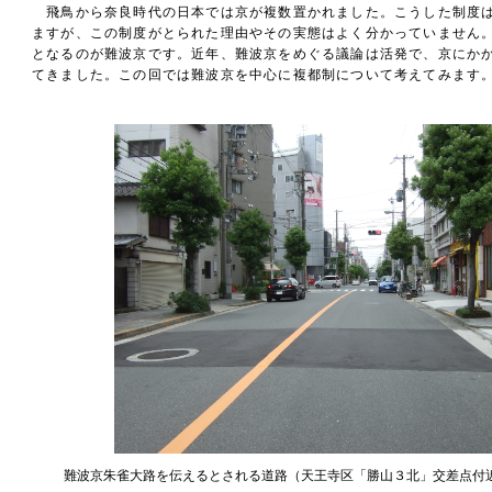
飛鳥から奈良時代の日本では京が複数置かれました。こうした制度
ますが、この制度がとられた理由やその実態はよく分かっていません
となるのが難波京です。近年、難波京をめぐる議論は活発で、京にか
てきました。この回では難波京を中心に複都制について考えてみます
難波京朱雀大路を伝えるとされる道路（天王寺区「勝山３北」交差点付