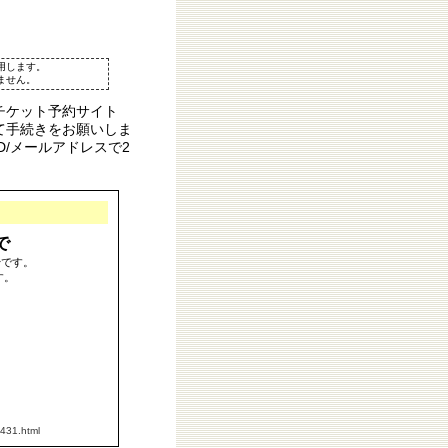
用します。
ません。
チケット予約サイト
て手続きをお願いしま
D/メールアドレスで2
で
始です。
す。
j431.html