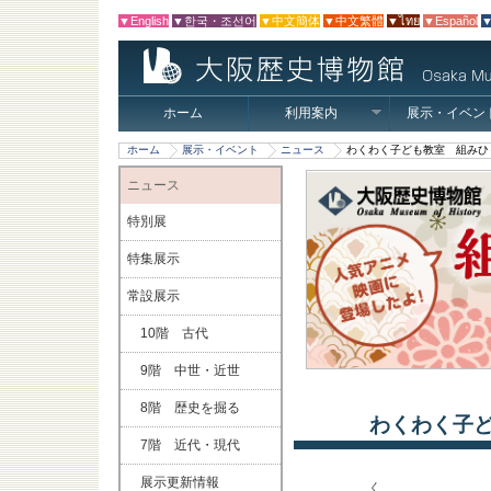
▼English
▼한국・조선어
▼中文簡体
▼中文繁體
▼ไทย
▼Español
▼
ホーム
利用案内
展示・イベン
ホーム
展示・イベント
ニュース
わくわく子ども教室 組みひ
ニュース
特別展
特集展示
常設展示
10階 古代
9階 中世・近世
8階 歴史を掘る
わくわく子
7階 近代・現代
展示更新情報
く