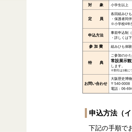
対 象
小学生以上
各回組みひも
定 員
・保護者同
※小学校4年
事前申込制（
申込方法
・詳しくは下
参 加 費
組みひも体験
ご参加のかた
常設展示観
特 典
します。
※割引は1枚に
大阪歴史博物
お問い合わせ
〒540-00
電話：06-694
申込方法（
下記の手順で