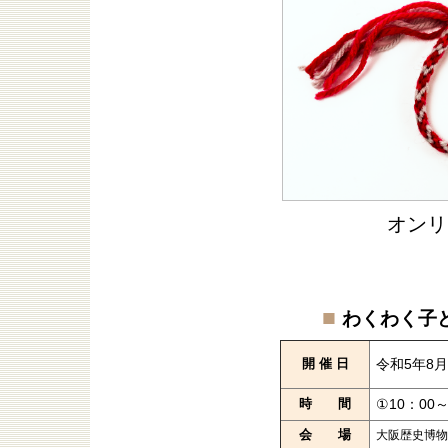
オンリ
■
わくわく子
開 催 日
令和5年8
時 間
①10：00～
会 場
大阪歴史博