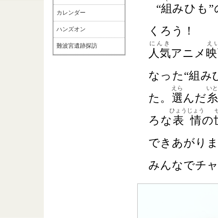
“
組
みひも”
カレンダー
くろう！
ハンズオン
にんき
え
難波宮遺跡探訪
人気
アニメ
映
なった“組み
えら
いと
た。
選
んだ
糸
ひょうじょう
ろな
表情
の
できあがり
みんなでチ