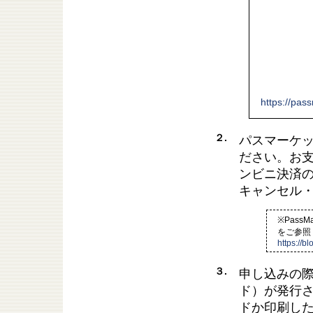
https://pas
２.
パスマーケ
ださい。お支
ンビニ決済
キャンセル
※Pas
をご参照
https://b
３.
申し込みの
ド）が発行
ドか印刷し