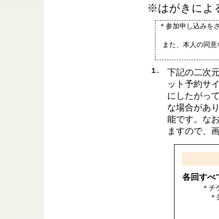
※はがきによ
＊参加申し込みを
また、本人の同意
１.
下記の二次
ット予約サ
にしたがって
な場合があり
能です。な
ますので、
各回すべ
＊チ
＊