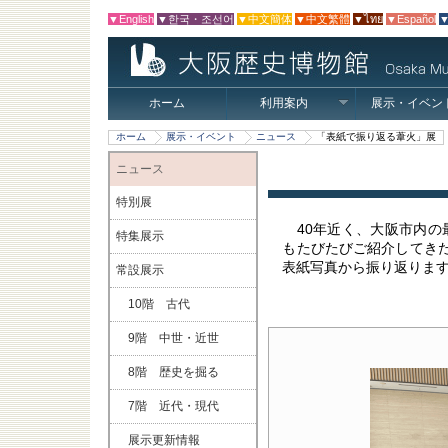
▼English
▼한국・조선어
▼中文簡体
▼中文繁體
▼ไทย
▼Español
▼
ホーム
利用案内
展示・イベン
ホーム
展示・イベント
ニュース
「表紙で振り返る葦火」展
ニュース
特別展
40年近く、大阪市内
特集展示
もたびたびご紹介してきた
表紙写真から振り返りま
常設展示
10階 古代
9階 中世・近世
8階 歴史を掘る
7階 近代・現代
展示更新情報