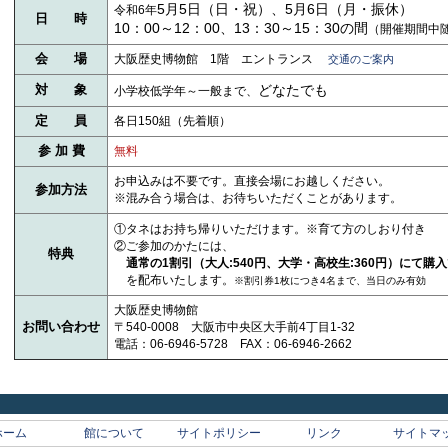
5月5日（日・祝）、5月6日（月・振休）
令和6年
日 時
10：00～12：00、13：30～15：30の間
（開催期間中
会 場
大阪歴史博物館 1階 エントランス
交通のご案内
対 象
どなたでも
小学校低学年～一般まで、
定 員
各日150組（先着順）
参 加 費
無料
お申込みは不要です。直接会場にお越しください。
参加方法
※混み合う場合は、お待ちいただくことがあります。
①タネはお持ち帰りいただけます。※育て方のしおり付き
②ご参加のかたには、
特典
通常の1割引（大人:540円、大学・高校生:360円）にて購
を配布いたします。
※割引券1枚につき4名まで、当日のみ有効
大阪歴史博物館
お問い合わせ
〒540-0008 大阪市中央区大手前4丁目1-32
電話：06-6946-5728 FAX：06-6946-2662
ホーム
館について
サイトポリシー
リンク
サイトマ