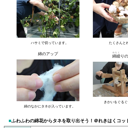
ハサミで切っています。
たくさんと
わたく
綿のアップ
綿繰
り
きかいをぐるぐ
綿のなかにタネが入っています。
■
ふわふわの綿花からタネを取り出そう！＠れきはくコッ