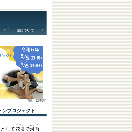
館について
(R6.4.12更新)
トンプロジェクト
かだん
かわち
」として
花壇
で
河内