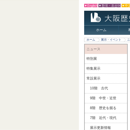
▼English
▼한국・조선어
▼中
ホーム
ホーム
展示・イベント
ニ
ニュース
特別展
特集展示
常設展示
10階 古代
9階 中世・近世
8階 歴史を掘る
7階 近代・現代
展示更新情報