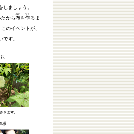
をしましょう。
ぬの
つく
わたから
布
を
作
るま
 このイベントが、
いです。
の花
さきます。
収穫