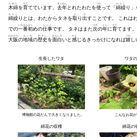
もめん
そだ
きょねん
つか
わたく
木綿
を
育
てています。
去年
とれたわたを
使
って「
綿繰
り」
わたく
と
だ
綿繰
りとは、わたからタネを
取
り
出
すことです。 これは
いちばんはじ
しごと
つぎ
とし
そだ
での
一番初
めの
仕事
です。 タネはまた
次
の
年
に
育
てます。
おおさか
ちいき
れきし
おもしろ
かん
うれ
大阪
の
地域
の
歴史
を
面白
いと
感
じるきっかけになれば
嬉
し
生長したワタ
ワタ
博物館の花だんで大きくなりました。
こんなお花が
綿花の収穫
綿花の