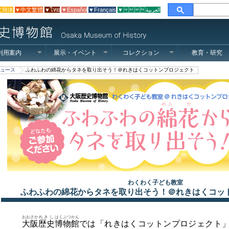
文簡体
▼中文繁體
▼ไทย
▼Español
▼Français
▼العربية
利用案内
展示・イベント
コレクション
教育・研究
ュース
ふわふわの綿花からタネを取り出そう！＠れきはくコットンプロジェクト
わくわく子ども教室
ふわふわの綿花からタネを取り出そう！＠れきはくコッ
おおさか
れきし
はくぶつかん
大阪
歴史
博物館
では「れきはくコットンプロジェクト