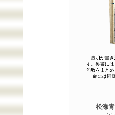
虚明が書き
す。奥書には
句数をまとめ
館には同
松瀬青