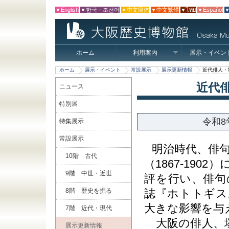
▼English
▼한국・조선어
▼中文簡体
▼中文繁體
▼ไทย
▼Español
▼
ホーム
利用案内
展示・イベン
ホーム
展示・イベント
常設展示
展示更新情報
近代俳人・
近代
ニュース
特別展
令和8
特集展示
常設展示
明治時代、俳
10階 古代
（1867-19
9階 中世・近世
評を行い、俳句
誌『ホトトギス
8階 歴史を掘る
大きな影響を与
7階 近代・現代
大阪の俳人、塚本
展示更新情報