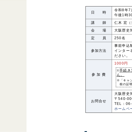
令和8年7
日 時
午後1時
講 師
仁木 宏
会 場
大阪歴史
定 員
250名
事前申込
参加方法
インター
ださい。
1000円
手続き
※
参 加 費
ん。
※「キャ
校の証
大阪歴史
〒540-0
お問合せ
TEL：06-
ホームペ