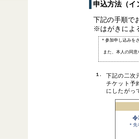
申込方法（イ
下記の手順で
※はがきによ
＊参加申し込みを
また、本人の同意
１.
下記の二次
チケット予約
にしたがっ
令
＊先