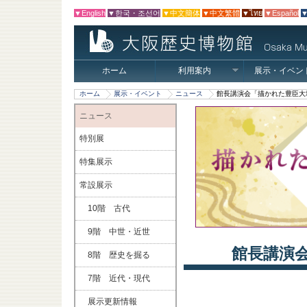
▼English
▼한국・조선어
▼中文簡体
▼中文繁體
▼ไทย
▼Español
▼
ホーム
利用案内
展示・イベン
ホーム
展示・イベント
ニュース
館長講演会「描かれた豊臣大
ニュース
特別展
特集展示
常設展示
10階 古代
9階 中世・近世
館長講演
8階 歴史を掘る
7階 近代・現代
展示更新情報