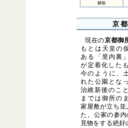
解散
京
現在の
京都御
もとは天皇の
ある「里内裏
が定着化した
今のように、
れた公園とな
治維新後のこ
までは御所の
家屋敷が立ち並
た。公家の参内
見物をする絶好