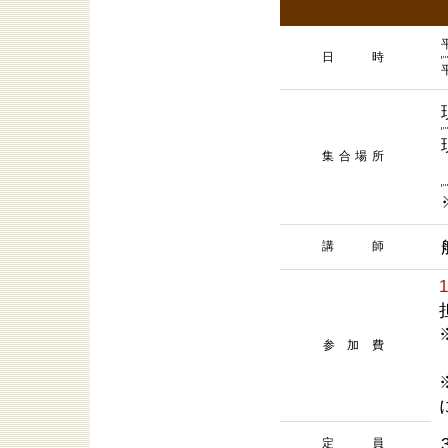
日 時
集合場所
講 師
参 加 費
定 員