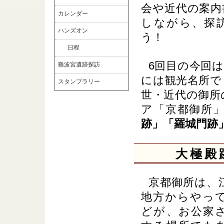
会や近代の案内
カレンダー
しながら、探
ハンズオン
う！
日程
6回目の今回
難波宮遺跡探訪
には観光名所で
スタンプラリー
世・近代の御所
ア「京都御所
跡」「羅城門跡
大極殿
京都御所は、
地方からやっ
どが、お公家