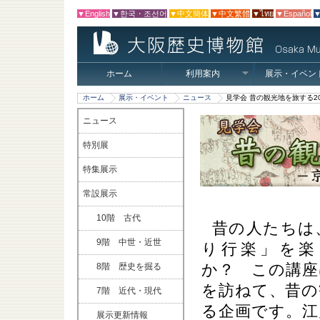
▼English
▼한국・조선어
▼中文簡体
▼中文繁體
▼ไทย
▼Español
▼
ホーム
利用案内
展示・イベン
ホーム
展示・イベント
ニュース
見学会 昔の観光地を旅する2
ニュース
特別展
特集展示
常設展示
10階 古代
昔の人たちは
9階 中世・近世
り行楽」を楽
か？ この講座
8階 歴史を掘る
を訪ねて、昔の
7階 近代・現代
る企画です。江
展示更新情報