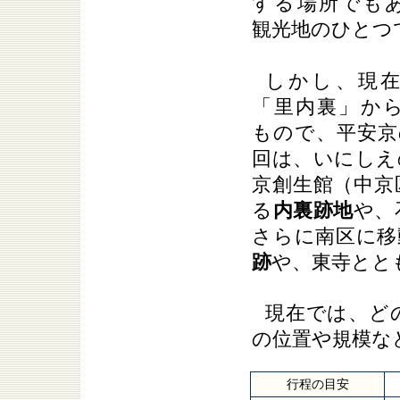
する場所でも
観光地のひとつ
しかし、現
「里内裏」か
もので、平安京
回は、いにしえ
京創生館（中京
る
内裏跡地
や、
さらに南区に移
跡
や、東寺とと
現在では、ど
の位置や規模な
行程の目安