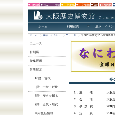
▼English
▼한국・조선어
▼中文簡体
▼中文繁體
▼ไทย
▼Español
▼
ホーム
利用案内
展示・イベン
ホーム
展示・イベント
ニュース
平成25年度 なにわ歴博講座
ニュース
特別展
特集展示
常設展示
10階 古代
冬
9階 中世・近世
１．
主催
大阪
8階 歴史を掘る
２．
会場
大阪
7階 近代・現代
３．
参加費
200円
展示更新情報
４．
定員
250