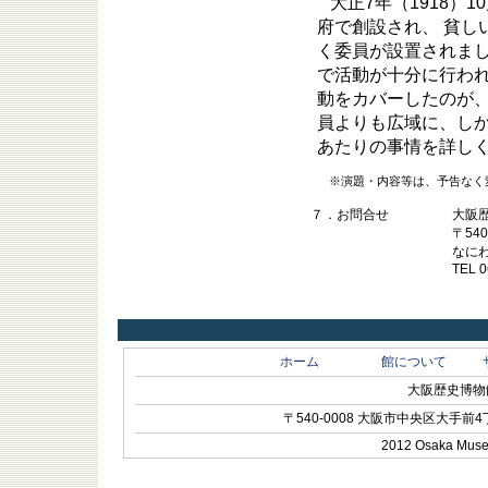
大正7年（1918
府で創設され、 貧し
く委員が設置されま
で活動が十分に行わ
動をカバーしたのが
員よりも広域に、し
あたりの事情を詳し
※演題・内容等は、予告なく
７．
お問合せ
大阪
〒54
なに
TEL 
ホーム
館について
大阪歴史博物館 O
〒540-0008 大阪市中央区大手前4丁目1-
2012 Osaka Museum