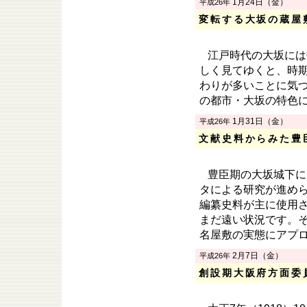
1月24日（金）
平成26年
変転する大坂の蔵屋
江戸時代の大坂には
しく見てゆくと、時
わりが多いことに気
の都市・大坂の特色
1月31日（金）
平成26年
文献史料からみた豊
豊臣期の大坂城下に
タによる研究が進め
編纂史料が主に使用
まだ遠い状況です。
名屋敷の実態にアプ
2月7日（金）
平成26年
創設期大阪府方面委