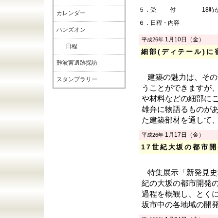
５．
受付
18
カレンダー
６．
日程・内容
ハンズオン
1月10日（金）
平成26年
日程
細部(ディテール)
難波宮遺跡探訪
建築の魅力は、その
スタンプラリー
うことができますが
や材料などの細部に
雄弁に物語るものが
た建築部材を通して
1月17日（金）
平成26年
17世紀大坂の都市開
特集展示「新発見史
紀の大坂の都市開発
過程を概観し、とく
坂市中の各地域の開