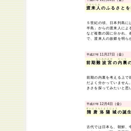
とらいじん
渡来人
のふるさとを
５世紀の頃、日本列島に
半島」からの渡来人によ
など複数の国に分かれ、
で、渡来人の故郷を明ら
11月27日（金）
平成27年
なにわのみや
だいり
前期
難波宮
の
内裏
前期の内裏を考える上で
だよく分かっていません
きさを探ってみたいと思
12月4日（金）
平成27年
ずいとうらくようじょう
隋唐洛陽城
の誕
古代では日本も、朝鮮、