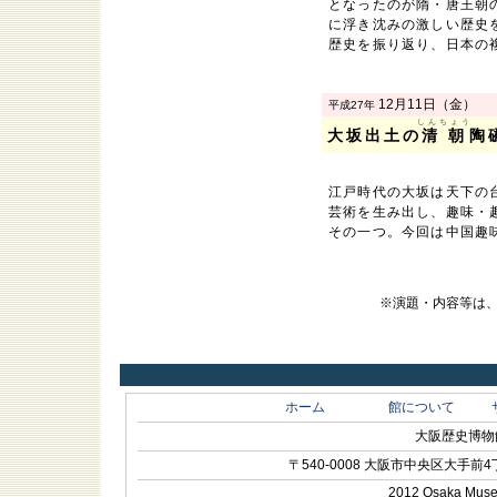
となったのが隋・唐王朝
に浮き沈みの激しい歴史
歴史を振り返り、日本の
12月11日（金）
平成27年
しんちょう
大坂出土の
清朝
陶
江戸時代の大坂は天下の
芸術を生み出し、趣味・
その一つ。今回は中国趣
※演題・内容等は
ホーム
館について
大阪歴史博物館 O
〒540-0008 大阪市中央区大手前4丁目1-
2012 Osaka Museum