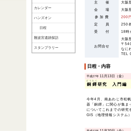
主 催
大阪
カレンダー
会 場
大阪
参 加 費
200
ハンズオン
定 員
25
日程
受 付
18
難波宮遺跡探訪
大阪
〒54
お問合せ
スタンプラリー
なに
TEL 
日程・内容
11月13日（金）
平成27年
どうたく
銅鐸
研究 入門編
今年4月、南あわじ市松
器「銅鐸」に関心が集ま
についてこれまでの研究
GIS（地理情報システム
11月20日（金）
平成27年