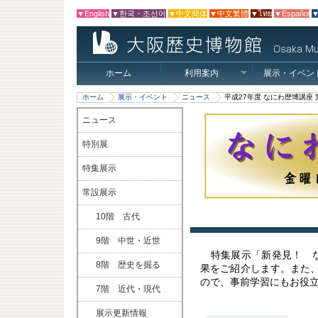
▼English
▼한국・조선어
▼中文簡体
▼中文繁體
▼ไทย
▼Español
▼
ホーム
利用案内
展示・イベン
ホーム
展示・イベント
ニュース
平成27年度 なにわ歴博講座
ニュース
特別展
特集展示
常設展示
10階 古代
9階 中世・近世
特集展示「新発見！ な
8階 歴史を掘る
果をご紹介します。また
ので、事前学習にもお役
7階 近代・現代
展示更新情報