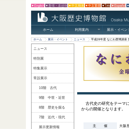
▼English
▼한국・조선어
▼中文簡体
▼中文繁體
▼ไทย
▼Español
▼
ホーム
利用案内
展示・イベン
ホーム
展示・イベント
ニュース
平成28年度 なにわ歴博講座
ニュース
特別展
特集展示
常設展示
10階 古代
9階 中世・近世
古代史の研究をテーマ
8階 歴史を掘る
からの開催となります。
7階 近代・現代
主 催
大阪
展示更新情報