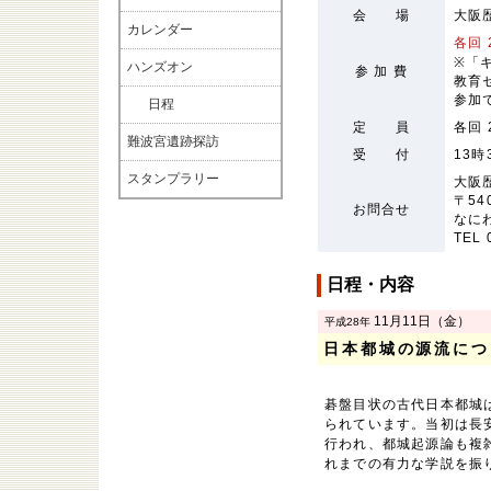
会 場
大阪
カレンダー
各回 
※「
ハンズオン
参 加 費
教育
参加
日程
定 員
各回
難波宮遺跡探訪
受 付
13
スタンプラリー
大阪
〒54
お問合せ
なに
TEL 
日程・内容
11月11日（金）
平成28年
日本都城の源流につ
碁盤目状の古代日本都城
られています。当初は長
行われ、都城起源論も複
れまでの有力な学説を振