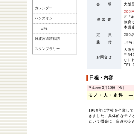
会 場
大阪
カレンダー
200
※「
ハンズオン
参 加 費
教育
本講
日程
定 員
25
難波宮遺跡探訪
受 付
13
スタンプラリー
大阪
〒54
お問合せ
なに
TEL 
日程・内容
3月10日（金）
平成29年
モノ・人・史料 ―
1980年に学校を卒業
きました。具体的なモノ
という機会に、自身の歩