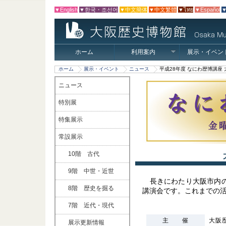
▼English
▼한국・조선어
▼中文簡体
▼中文繁體
▼ไทย
▼Español
▼
ホーム
利用案内
展示・イベン
ホーム
展示・イベント
ニュース
平成28年度 なにわ歴博講座
ニュース
特別展
特集展示
常設展示
10階 古代
9階 中世・近世
長きにわたり大阪市内
8階 歴史を掘る
講演会です。これまでの
7階 近代・現代
主 催
大阪
展示更新情報