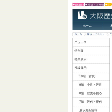
▼English
▼한국・조선어
▼中
ホーム
ホーム
展示・イベント
ニ
ニュース
特別展
特集展示
常設展示
10階 古代
9階 中世・近世
8階 歴史を掘る
7階 近代・現代
展示更新情報