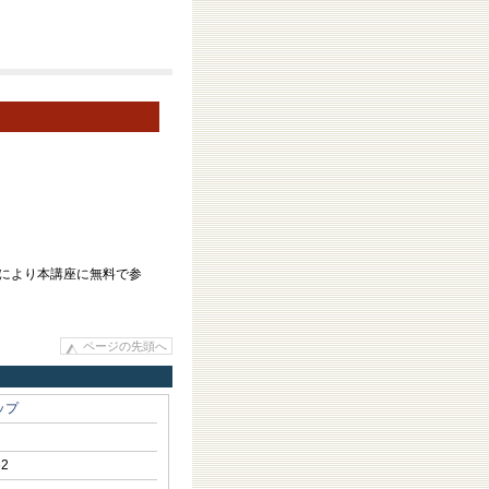
により本講座に無料で参
ページの先頭へ
ップ
62