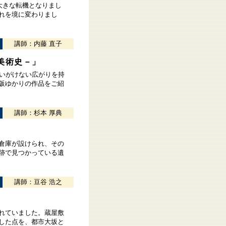
大きな転機となりまし
れを境に変わりまし
講師：内藤 直子
美術史－」
思いがけない広がりを持
阪ゆかりの作品をご紹
講師：杉本 厚典
倉庫が設けられ、その
跡で見つかっている遺
講師：豆谷 浩之
れていました。蔵屋敷
した点を、都市大坂と