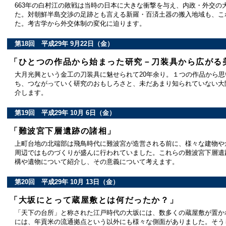
663年の白村江の敗戦は当時の日本に大きな衝撃を与え、内政・外交の
た。対朝鮮半島交渉の足跡とも言える新羅・百済土器の搬入地域も、こ
た。考古学から外交体制の変化に迫ります。
第18回 平成29年 9月22日（金）
「ひとつの作品から始まった研究－刀装具から広がる
大月光興という金工の刀装具に魅せられて20年余り。１つの作品から
ち、つながっていく研究のおもしろさと、未だあまり知られていない大
介します。
第19回 平成29年 10月 6日（金）
「難波宮下層遺跡の諸相」
上町台地の北端部は飛鳥時代に難波宮が造営される前に、様々な建物や
周辺ではものづくりが盛んに行われていました。これらの難波宮下層遺
構や遺物について紹介し、その意義について考えます。
第20回 平成29年 10月 13日（金）
「大坂にとって蔵屋敷とは何だったか？」
「天下の台所」と称された江戸時代の大坂には、数多くの蔵屋敷が置か
には、年貢米の流通拠点という以外にも様々な側面がありました。そう