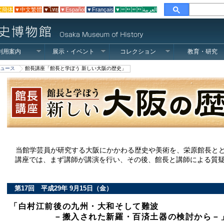
文簡体
▼中文繁體
▼ไทย
▼Español
▼Français
▼العربية
利用案内
展示・イベント
コレクション
教育・研究
ュース
館長講座「館長と学ぼう 新しい大阪の歴史」
当館学芸員が研究する大阪にかかわる歴史や美術を、栄原館長と
講座では、まず講師が講演を行い、その後、館長と講師による質疑
第17回 平成29年 9月15日（金）
「白村江前後の九州・大和そして難波
－搬入された新羅・百済土器の検討から－