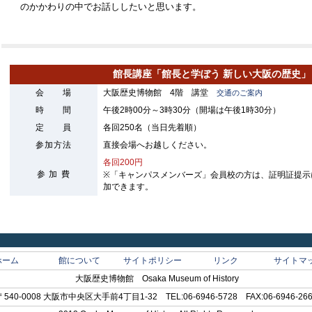
のかかわりの中でお話ししたいと思います。
館長講座「館長と学ぼう 新しい大阪の歴史」
会 場
大阪歴史博物館 4階 講堂
交通のご案内
時 間
午後2時00分～3時30分（開場は午後1時30分）
定 員
各回250名（当日先着順）
参加方法
直接会場へお越しください。
各回200円
参 加 費
※「キャンパスメンバーズ」会員校の方は、証明証提示
加できます。
ホーム
館について
サイトポリシー
リンク
サイトマ
大阪歴史博物館 Osaka Museum of History
〒540-0008 大阪市中央区大手前4丁目1-32 TEL:06-6946-5728 FAX:06-6946-26