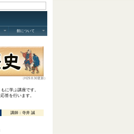
館について
（H29.8.30更新）
ともに学ぶ講座です。
応答を行います。
講師：寺井 誠
」