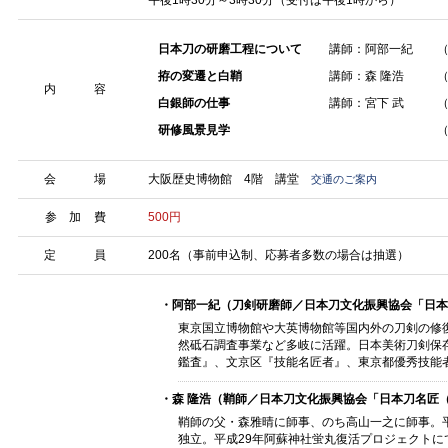
午後1時30分～3時30分（受付は午後1時から）
日本刀の研磨工程について
講師：阿部一紀
拵の変遷と白鞘
講師：森 隆浩
内 容
白銀師の仕事
講師：宮下 武
研修風景見学
会 場
大阪歴史博物館 4階 講堂
交通のご案内
参 加 費
500円
定 員
200名（事前申込制、応募者多数の場合は抽選）
・阿部一紀（刀剣研磨師／日本刀文化振興協会「日本
東京国立博物館や大英博物館等国内外の刀剣の修
然砥石調査事業など多岐に活躍。日本美術刀剣保
鑑査』、文京区『技能名匠者』、東京都優秀技能
・森 隆浩（鞘師／日本刀文化振興協会「日本刀名匠
鞘師の父・森雅晴に師事、のち高山一之に師事。平
独立。平成29年阿蘇神社蛍丸復活プロジェクトに