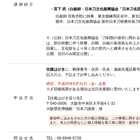
講師紹介
・宮下 武（白銀師・日本刀文化振興協会「日本刀名
白銀師 宮島市郎に師事、東京都練馬区在中。東京
製作、日本刀文化振興協会 新作日本刀研磨外装刀
※（公財）日本刀文化振興協会「刀剣類の保存に関わる
は、部分研磨に伴う研磨、白鞘、白銀の各技術を向上さ
回避し、文化財をより長く次の世代へと継承させるため
公開、当日のみ限定公開）。
往復はがき
に、郵便番号・住所・氏名・連絡先電話番号
記入の上、下記までお申し込みください。
締切：平成30年8月31日（金）必着
※〆切後残席がある場合は当日先着順に受付いたします
申込方法
【往復はがき送り先】
〒540-0008 大阪市中央区大手前4-1-32
大阪歴史博物館「日本刀講座」係
参加申し込みをされた方の個人情報は、この事業に関する
また、本人の同意なしに個人情報を第三者に開示・提供す
問合せ先
TEL：06-6946-5728