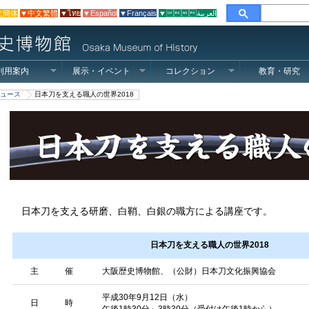
文簡体
▼中文繁體
▼ไทย
▼Español
▼Français
▼العربية
利用案内
展示・イベント
コレクション
教育・研究
ュース
日本刀を支える職人の世界2018
日本刀を支える研磨、白鞘、白銀の職方による講座です。
日本刀を支える職人の世界2018
主 催
大阪歴史博物館、（公財）日本刀文化振興協会
平成30年9月12日（水）
日 時