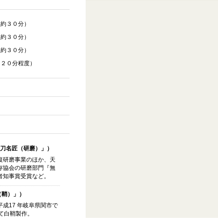
（約３０分）
（約３０分）
（約３０分）
（２０分程度）
刀名匠（研磨）」）
復研磨事業のほか、天
存協会の研磨部門『無
者知事賞受賞など。
（鞘）」）
成17 年岐阜県関市で
て白鞘製作。