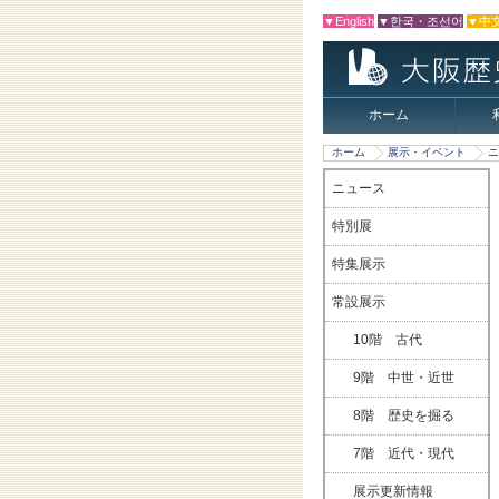
▼English
▼한국・조선어
▼中
ホーム
ホーム
展示・イベント
ニ
ニュース
特別展
特集展示
常設展示
10階 古代
9階 中世・近世
8階 歴史を掘る
7階 近代・現代
展示更新情報