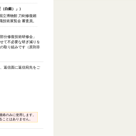
匠（白銀）」）
国立博物館 刀剣修復鎺
職技術展覧会 審査員。
部分修復技術研修会」
せて不必要な研ぎ減りを
の取り組みです（原則非
、返信面に返信宛先をご
連絡のみに使用します。
ることはありません。