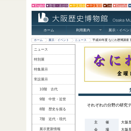
▼English
▼한국・조선어
▼中文簡体
▼中文繁體
▼ไทย
▼Español
▼
ホーム
利用案内
展示・イベン
ホーム
展示・イベント
ニュース
平成30年度 なにわ歴博講座
ニュース
特別展
特集展示
常設展示
10階 古代
9階 中世・近世
それぞれの分野の研究
8階 歴史を掘る
7階 近代・現代
主 催
大阪
展示更新情報
会 場
大阪