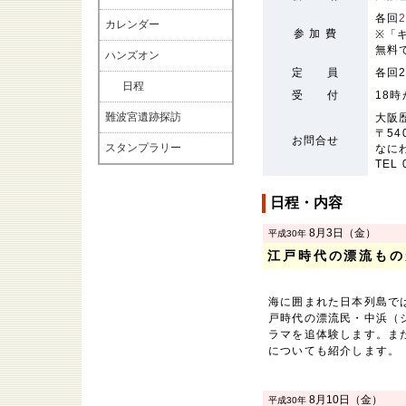
各回
カレンダー
参 加 費
※「
無料
ハンズオン
定 員
各回
日程
受 付
18
難波宮遺跡探訪
大阪
〒54
お問合せ
スタンプラリー
なに
TEL 
日程・内容
8月3日（金）
平成30年
江戸時代の漂流もの
海に囲まれた日本列島で
戸時代の漂流民・中浜（
ラマを追体験します。ま
についても紹介します。
8月10日（金）
平成30年