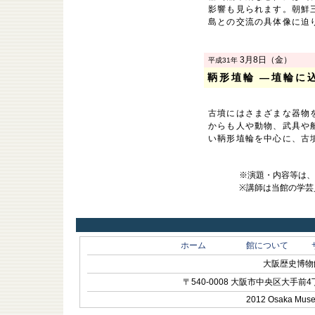
影響も見られます。朝鮮
島との交流の具体像に迫
3月8日（金）
平成31年
鞆形埴輪 ―埴輪に
古墳にはさまざまな器物
からも人や動物、武具や
い鞆形埴輪を中心に、古
※演題・内容等は
※講師は当館の学芸
ホーム
館について
大阪歴史博物館 O
〒540-0008 大阪市中央区大手前4丁目1-
2012 Osaka Museum