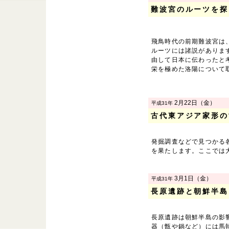
難波宮のルーツを探
飛鳥時代の前期難波宮は
ルーツには諸説がありま
由して日本に伝わったと
栄を極めた洛陽について
2月22日（金）
平成31年
古代東アジア家形の
発掘調査などで見つかる
を果たします。ここでは
3月1日（金）
平成31年
長原遺跡と朝鮮半島
長原遺跡は朝鮮半島の影
器（甑や鍋など）には馬