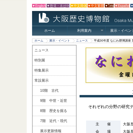
▼English
▼한국・조선어
▼中文簡体
▼中文繁體
▼ไทย
▼Español
▼
ホーム
利用案内
展示・イベン
ホーム
展示・イベント
ニュース
平成30年度 なにわ歴博講座
ニュース
特別展
特集展示
常設展示
10階 古代
9階 中世・近世
それぞれの分野の研究
8階 歴史を掘る
7階 近代・現代
主 催
大阪
展示更新情報
会 場
大阪