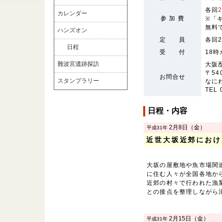
各回
カレンダー
参 加 費
※「
無料
ハンズオン
定 員
各回
日程
受 付
18
難波宮遺跡探訪
大阪
〒54
お問合せ
スタンプラリー
なに
TEL 
日程・内容
2月8日（金）
平成31年
近世大坂近郊におけ
大坂の屋敷地や魚市場関
に住む人々が全国各地か
近郊の村々で行われた漁
との接点を整理しながら
2月15日（金）
平成31年