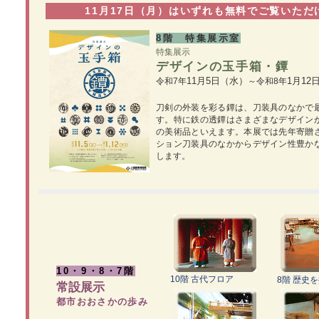
11月17日（月）はいずれも無料でご覧いただ
8階 特集展示室
特集展示
デザインの玉手箱・鐔
11月5日（水）
1月12
令和7年
～令和8年
刀剣の外装を彩る鐔は、刀装具のなかで
す。特に鉄の透鐔はさまざまなデザイン
の美術品といえます。本展では先年寄贈
ション刀装具のなかからデザイン性豊か
します。
10・9・8・7階
10階 古代フロア
8階 歴史
常設展示
都市おおさかの歩み