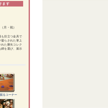
けます
日（月・祝）
最も目立つ金具で
が凝らされた掌上
された勝矢コレク
な鐔を選び、展示
を掘るコーナー