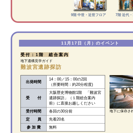
9階 中世・近世フロア
7階 近代
11月17日（月）のイベント
受付：1階 総合案内
地下遺構見学ガイド
難波宮遺跡探訪
14：00／15：00の2回
出発時間
（所要時間：約20分程度)
大阪歴史博物館1階 「難波宮
受 付
遺跡探訪」（１階総合案内
前）に直接お越しください
受付時間
各回の30分前
地下に保存さ
定 員
先着20名
参 加 費
無料