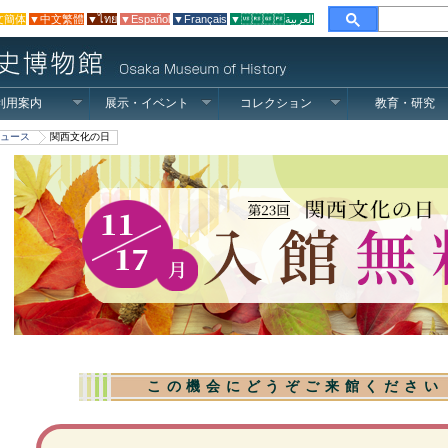
文簡体
▼中文繁體
▼ไทย
▼Español
▼Français
▼العربية
利用案内
展示・イベント
コレクション
教育・研究
ュース
関西文化の日
この機会にどうぞご来館ください