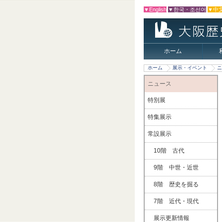
▼English
▼한국・조선어
▼中
ホーム
ホーム
展示・イベント
ニ
ニュース
特別展
特集展示
常設展示
10階 古代
9階 中世・近世
8階 歴史を掘る
7階 近代・現代
展示更新情報