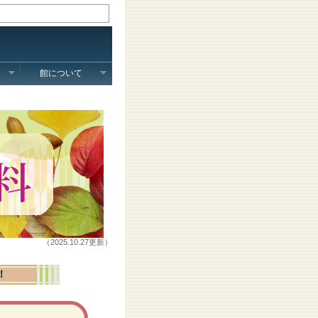
館について
（2025.10.27更新）
！