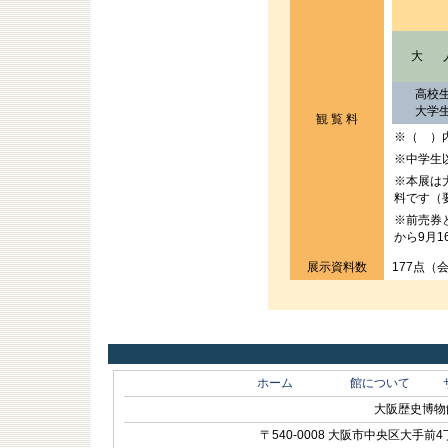
大
高校
大学
観 覧 料
※（ ）
※中学生
※本展は
料です（
※前売券
から9月
展示資料数
177点
ホーム
館について
大阪歴史博物館 O
〒540-0008 大阪市中央区大手前4丁目1-