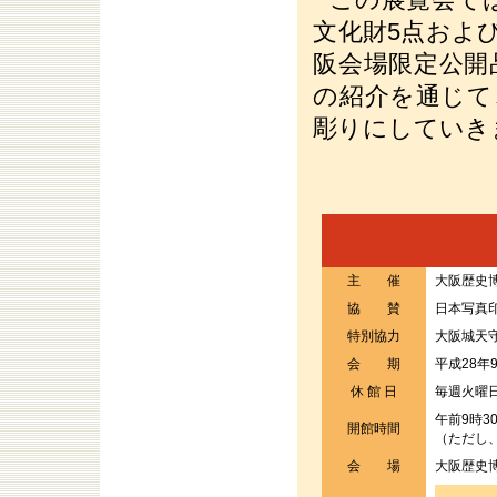
文化財5点およ
阪会場限定公開
の紹介を通じて
彫りにしていき
主 催
大阪歴史
協 賛
日本写真
特別協力
大阪城天
会 期
平成28年
休 館 日
毎週火曜
午前9時3
開館時間
（ただし、
会 場
大阪歴史