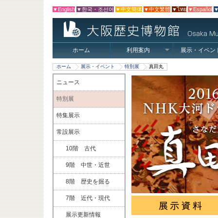
▼English
▼한국・조선어
▼中文簡体
▼中文繁體
▼ไทย
▼Español
▼
ホーム
利用案内
展示・イベン
ホーム
展示・イベント
特別展
真田丸
ニュース
特別展
特集展示
常設展示
10階 古代
9階 中世・近世
8階 歴史を掘る
7階 近代・現代
展示更新情報