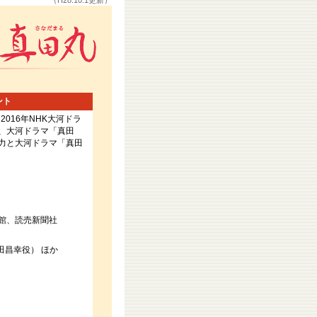
（H28.10.1更新）
ント
016年NHK大河ドラ
、大河ドラマ「真田
力と大河ドラマ「真田
物館、読売新聞社
田昌幸役） ほか