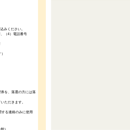
し込みください。
前、（4）電話番号
前
す）
理券を、落選の方には落
ていただきます。
関する連絡のみに使用
休館）