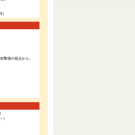
6時）
－攻撃側の視点から」
）
）
分～）