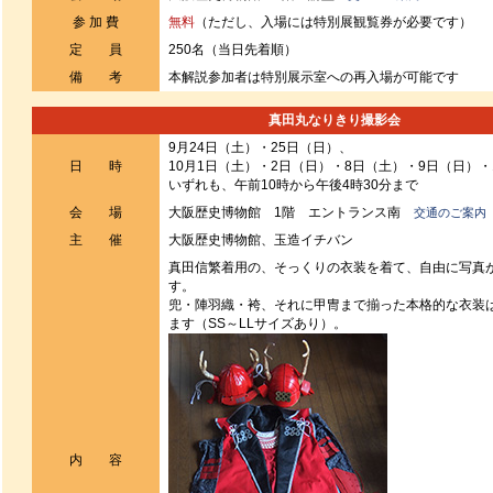
参 加 費
無料
（ただし、入場には特別展観覧券が必要です）
定 員
250名（当日先着順）
備 考
本解説参加者は特別展示室への再入場が可能です
真田丸なりきり撮影会
9月24日（土）・25日（日）、
日 時
10月1日（土）・2日（日）・8日（土）・9日（日）・
いずれも、午前10時から午後4時30分まで
会 場
大阪歴史博物館 1階 エントランス南
交通のご案内
主 催
大阪歴史博物館、玉造イチバン
真田信繁着用の、そっくりの衣装を着て、自由に写真
す。
兜・陣羽織・袴、それに甲冑まで揃った本格的な衣装
ます（SS～LLサイズあり）。
内 容