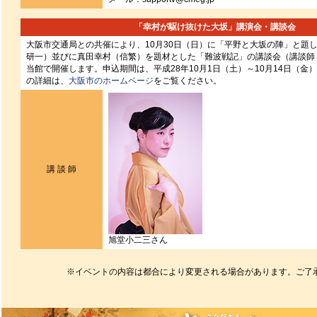
「幸村が駆け抜けた大坂」講演会・講談会
大阪市交通局との共催により、10月30日（日）に「平野と大坂の陣」と題
研一）並びに真田幸村（信繁）を題材とした「難波戦記」の講談会（講談師
当館で開催します。申込期間は、平成28年10月1日（土）～10月14日（金
の詳細は、
大阪市のホームページ
をご覧ください。
講 談 師
旭堂小二三さん
※イベントの内容は都合により変更される場合があります。ご了