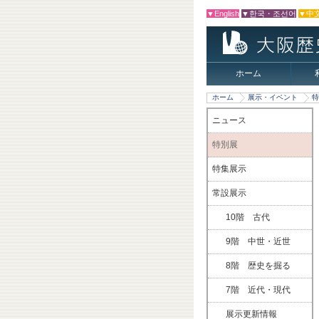
▼English
▼한국・조선어
▼中
ホーム
ホーム
展示・イベント
特
ニュース
特別展
特集展示
常設展示
10階 古代
9階 中世・近世
8階 歴史を掘る
7階 近代・現代
展示更新情報