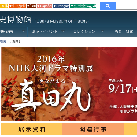
文簡体
▼中文繁體
▼ไทย
▼Español
▼Français
▼العربية
利用案内
展示・イベント
コレクション
教育・研究
別展
真田丸