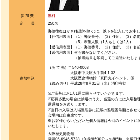
参 加 費
無料
定 員
250名
郵便往復はがき(私製を除く)に、以下を記入してお申
【往信用裏面】（1）郵便番号、（2）住所、（3）名
（5）希望人数（1人もしくは2人）
【返信用表面】（1）郵便番号、（2）住所、（3）名
【返信用裏面】何も書かないでください。
（抽選結果を印刷してご返送いたしま
（あ て 先）〒540-0008
大阪市中央区大手前4-1-32
大阪歴史博物館「真田丸イベント」係
参加申込
（締め切り）平成28年8月31日（水）消印有効
※ご応募はお1人1通に限らせていただきます。
※応募多数の場合は抽選のうえ、当選の方には入場整
選通知をお送りします。
※当日の入場は入場整理券に記載の整理番号順とさせ
会場内は自由席です。
※お客様からいただいた個人情報は今回のイベントに
いたします。
大阪歴史博物館
電話06-6946-5728（午前9時30分～午後5時、火曜日