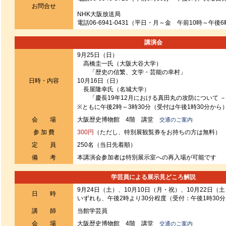
お問合せ
NHK大阪放送局
電話06-6941-0431（平日・月～金 午前10時～午後
講演会
9月25日（日）
高橋圭一氏（大阪大谷大学）
「歴史の信繁、文学・芸能の幸村」
日時・内容
10月16日（日）
長屋隆幸氏（名城大学）
「慶長19年12月における真田丸の攻防について 
※ともに午後2時～3時30分（受付は午後1時30分から
会 場
大阪歴史博物館 4階 講堂
交通のご案内
参 加 費
300円
（ただし、特別展観覧券をお持ちの方は無料）
定 員
250名（当日先着順）
備 考
本講演会参加者は特別展示室への再入場が可能です
学芸員による展示見どころ解説
9月24日（土）、10月10日（月・祝）、10月22日（土
日 時
いずれも、午後2時より30分程度（受付：午後1時30
講 師
当館学芸員
会 場
大阪歴史博物館 4階 講堂
交通のご案内