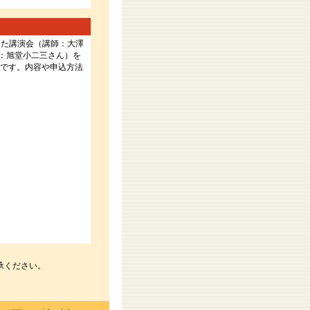
した講演会（講師：大澤
：旭堂小二三さん）を
）です。内容や申込方法
承ください。