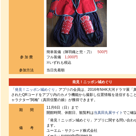
簡単装備（陣羽織と兜・刀）
500円
参 加 費
フル装備
1,000円
※いずれも税込
参加方法
当日先着順
発見！ニッポン城めぐり
「
発見！ニッポン城めぐり
」アプリの会員は、2016年NHK大河ドラマ展
されたQRコードをアプリ内のカメラ機能から撮影し位置情報を送信するこ
ャラクター”阿梅”（真田信繁の娘）が獲得できます。
11月6日（日）まで
期 間
開館時間、休館日、観覧料は
当真田丸展サイト
でご確
「発見！ニッポン城めぐり」アプリに関する問い合わ
ます。
備 考
ユーエム・サクシード株式会社
メール：supportv@cmeg.jp