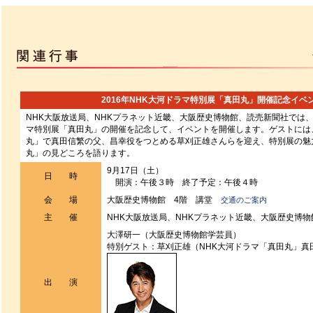
2016年NHK大河ドラマ特別展「真田丸」開催記念イベ
NHK大阪放送局、NHKプラネット近畿、大阪歴史博物館、読売新聞社では、2
マ特別展「真田丸」の開催を記念して、イベントを開催します。ゲストには
丸」で真田信繁の父、昌幸役をつとめる草刈正雄さんらを迎え、特別展の魅
丸」の見どころを語ります。
9月17日（土）
日 時
開演：午後３時 終了予定：午後４時
会 場
大阪歴史博物館 4階 講堂
交通のご案内
主 催
NHK大阪放送局、NHKプラネット近畿、大阪歴史博
大澤研一（大阪歴史博物館学芸員）
特別ゲスト：草刈正雄（NHK大河ドラマ「真田丸」真
出 演