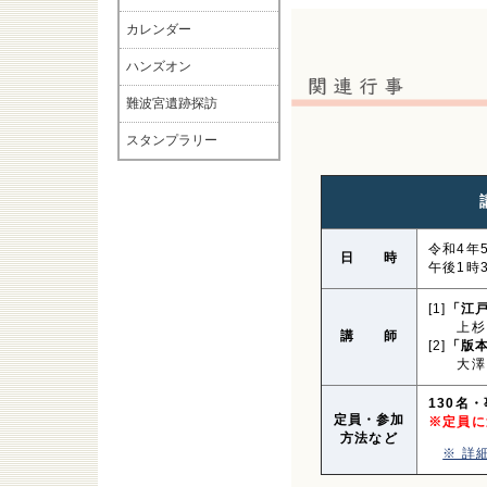
カレンダー
ハンズオン
難波宮遺跡探訪
スタンプラリー
令和4年
日 時
午後1時
[1]
「江
上杉 
講 師
[2]
「版
大澤 
130名
定員・参加
※定員に
方法など
※ 詳