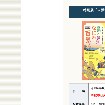
特別展「～浮
令和4年
日 時
※配布は
配布場所
6Ｆ 特