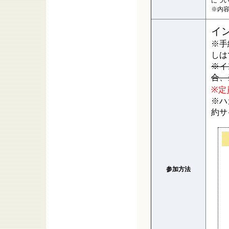
につ
※内
イ
※手
しは
※イ
合、
※定
※ハ
約サ
参加方法