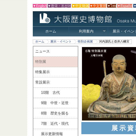
▼English
▼한국・조선어
▼中文簡体
▼中文繁體
▼ไทย
▼Español
▼
ホーム
利用案内
展示・イベン
ホーム
展示・イベント
特別企画展
河内源氏と壺井八幡宮
ニュース
特別展
特集展示
常設展示
10階 古代
9階 中世・近世
8階 歴史を掘る
7階 近代・現代
展示資
展示更新情報