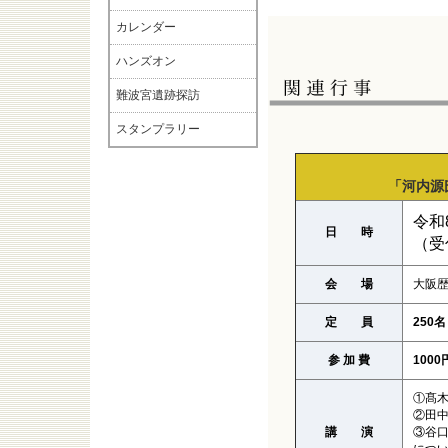
カレンダー
ハンズオン
難波宮遺跡探訪
スタンプラリー
「河内源
令和
日 時
（受
会 場
大阪歴
定 員
250名
参 加 費
1000
①髙木
②田中
講 演
③谷