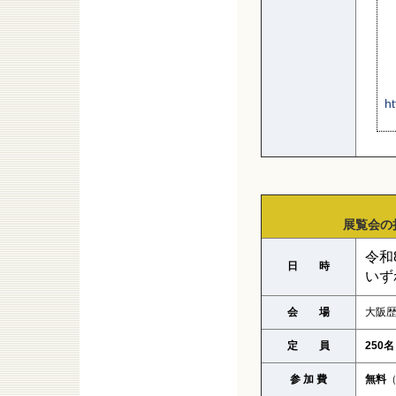
ht
展覧会の
令和
日 時
いず
会 場
大阪歴
定 員
250名
参 加 費
無料