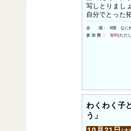
写しとりまし
自分でとった
会 場：
8階 なに
参 加 費 ：
無料
(ただ
わくわく子
う」
10月21日
(土