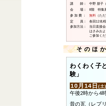
講 師：
中野 朋子
会 場：
8階 特集
参 加 費 ：
無料
（ただ
定 員：
各回12名
参加方法：
当日直接会
はさみおよ
ご参加くだ
そのほ
わくわく子
験」
10月14日
(土
午後2時から4
昔の瓦（レプ