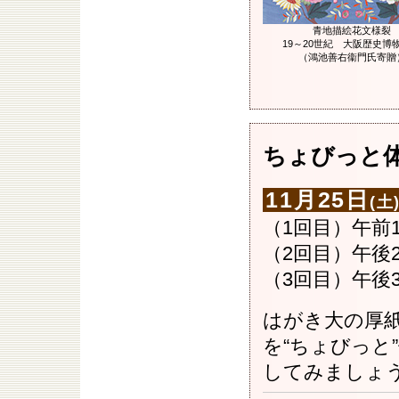
青地描絵花文様裂
19～20世紀 大阪歴史博
（鴻池善右衞門氏寄贈
ちょびっと体
11月25日
(土
（1回目）午前1
（2回目）午後
（3回目）午後3
はがき大の厚
を“ちょびっと
してみましょ