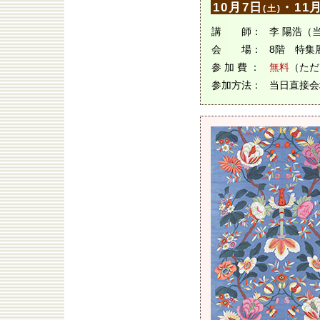
10月7日
・11
(土)
講 師：
李 陽浩（
会 場：
8階 特集
参 加 費 ：
無料
（ただ
参加方法：
当日直接会