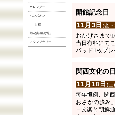
カレンダー
開館記念日
ハンズオン
11月3日
日程
(金・
難波宮遺跡探訪
おかげさまで1
当日有料にてご
スタンプラリー
パッド1枚プレ
関西文化の
11月18日
(土
毎年恒例、関
おさかの歩み
－文楽と朝鮮