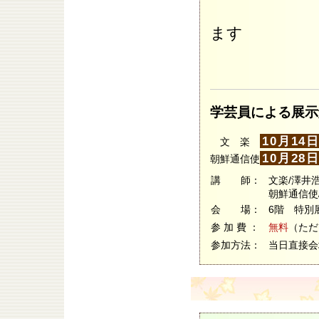
ます
学芸員による展示
10月14
文 楽
10月28
朝鮮通信使
講 師：
文楽/澤井
朝鮮通信使
会 場：
6階 特別
参 加 費 ：
無料
（ただ
参加方法：
当日直接会