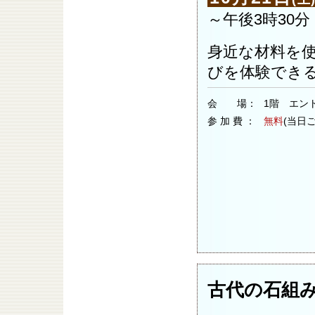
～午後3時30分
身近な材料を
びを体験でき
会 場：
1階 エン
参 加 費 ：
無料
(当日
古代の石組