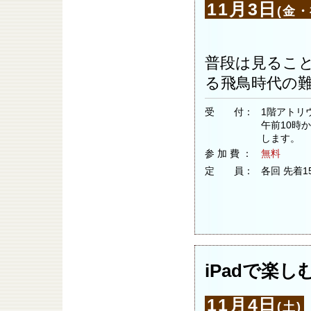
11月3日
(金・
普段は見るこ
る飛鳥時代の
受 付：
1階アトリ
午前10時
します。
参 加 費 ：
無料
定 員：
各回 先着1
iPadで楽
11月4日
(土)