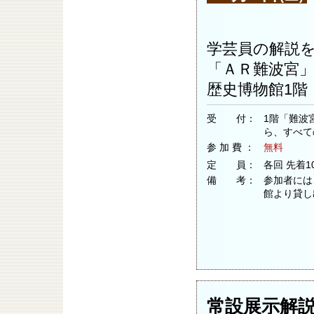
学芸員の解説
「ＡＲ難波宮」
歴史博物館1階
受 付：
1階「難波
ら、すべて
参 加 費 ：
無料
定 員：
各回 先着1
備 考：
参加者には
館より貸し
常設展示解