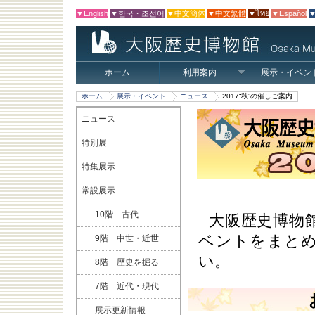
▼English
▼한국・조선어
▼中文簡体
▼中文繁體
▼ไทย
▼Español
▼
ホーム
利用案内
展示・イベン
ホーム
展示・イベント
ニュース
2017“秋”の催しご案内
ニュース
特別展
特集展示
常設展示
10階 古代
大阪歴史博物館
ベントをまと
9階 中世・近世
い。
8階 歴史を掘る
7階 近代・現代
展示更新情報