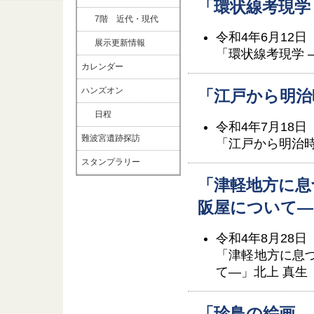
「環状線考現学
7階 近代・現代
令和4年6月12日
展示更新情報
「環状線考現学 
カレンダー
ハンズオン
「江戸から明治
日程
令和4年7月18
難波宮遺跡探訪
「江戸から明治
スタンプラリー
「津軽地方に息
阪屋について―
令和4年8月28日
「津軽地方に息
て―」北上 真生
「珍鳥の絵画 