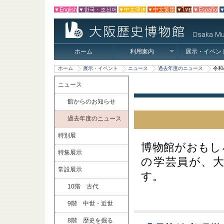
▼English
▼한국・조선어
▼中文簡体
▼中文繁體
▼ไทย
▼Español
▼
ホーム
利用案内
展示・イベン
ホーム
展示・イベント
ニュース
過去年度のニュース
令和
ニュース
館からのお知らせ
過去年度のニュース
特別展
博物館がおもし
特集展示
の学芸員が、
常設展示
す。
10階 古代
9階 中世・近世
8階 歴史を掘る